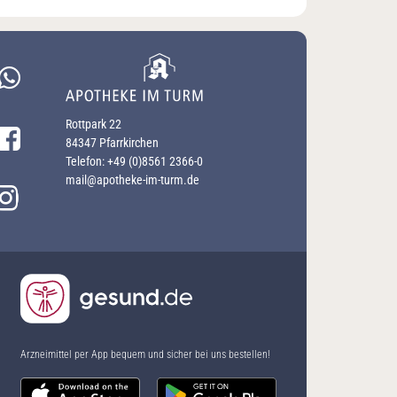
WhatsApp schreiben
Rottpark 22
Facebook-Profil besuchen
84347 Pfarrkirchen
Telefon:
+49 (0)8561 2366-0
mail@apotheke-im-turm.de
Instagram-Profil besuchen
Arzneimittel per App bequem und sicher bei uns bestellen!