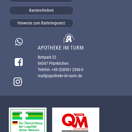
Barrierefreiheit
Hinweise zum Batteriegesetz
WhatsApp schreiben
Rottpark 22
Facebook-Profil besuchen
84347 Pfarrkirchen
Telefon:
+49 (0)8561 2366-0
mail@apotheke-im-turm.de
Instagram-Profil besuchen